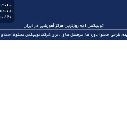
ساعت با
20 / پنج شنبه ها 8 الی 18
توبیکس | به روزترین مرکز آموزشی در ایران
توبیکس
محفوظ است و هر