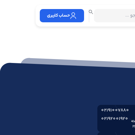
حساب کاربری
02191007880
02192001920