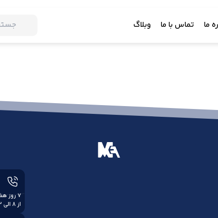
ه ما
تماس با ما
وبلاگ
از 8 الی 22