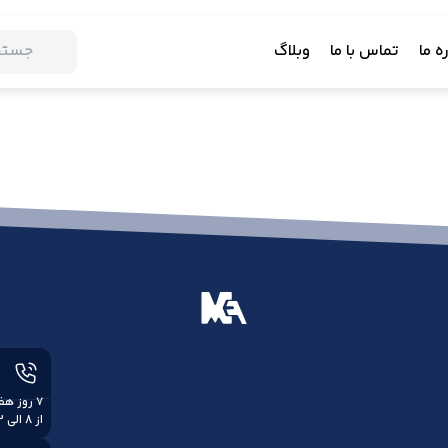
ه ما
تماس با ما
وبلاگ
از 8 الی 22