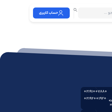
حساب کاربری
02191007880
02192001920