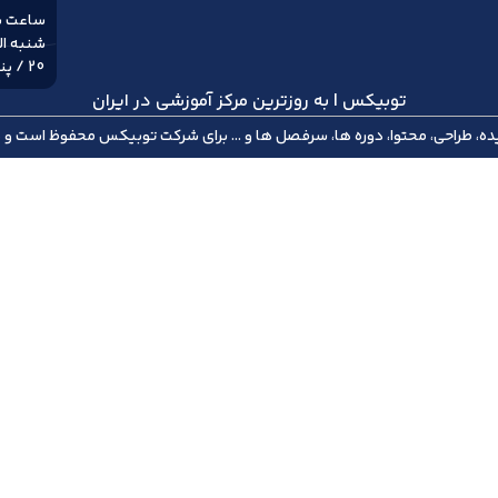
ساعت با
20 / پنج شنبه ها 8 الی 18
توبیکس | به روزترین مرکز آموزشی در ایران
توبیکس
محفوظ است و هر