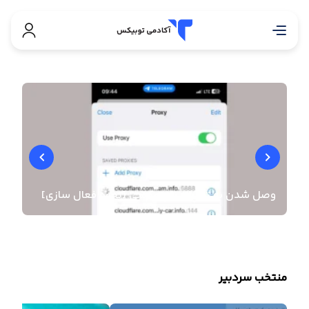
وصل شدن به تلگرام با پروکسی [نحوه فعال سازی]
راه
منتخب سردبیر