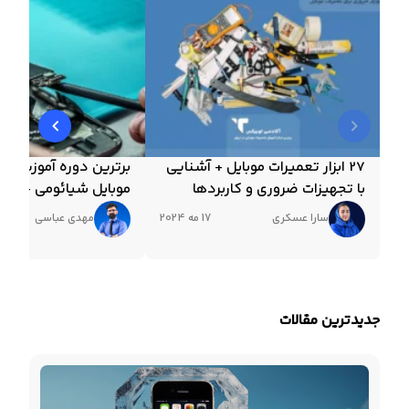
27 ابزار تعمیرات موبایل + آشنایی
برترین دوره آموزش تع
با تجهیزات ضروری و کاربردها
موبایل شیائومی + مدر
سارا عسکری
17 مه 2024
مهدی عباسی
جدیدترین مقالات