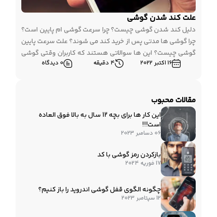
علت کند شدن گوشی
دلیل کند شدن گوشی چیست؟ چرا سرعت گوشی ام پایین است؟
چرا گوشی ها مدتی پس از خرید کند می شوند؟ علت سرعت پایین
گوشی چیست؟ این ها سوالاتی هستند که کاربران وقتی گوشی
16 اکتبر 2022
4 دقیقه
0 دیدگاه
آن ها کند می شود می پرسند. کند شدن گوشی علت های
مختلفی می تواند داشته باشد. ترجبه نشان داده است […]
مقالات محبوب
این کار ها برای بچه 12 سال به بالا فوق العاده
است!!!
06 دسامبر 2023
بازکردن رمز گوشی با کد
17 فوریه 2024
چگونه الگوی قفل گوشی اندروید را باز کنیم؟
12 سپتامبر 2023