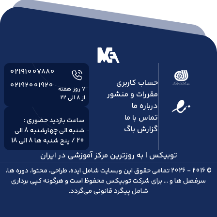
02191007880
حساب کاربری
02192001920
مقررات و منشور
از 8 الی 22
درباره ما
تماس با ما
ساعت بازدید حضوری :
گزارش باگ
شنبه الی چهارشنبه 8 الی
20 / پنج شنبه ها 8 الی 18
توبیکس | به روزترین مرکز آموزشی در ایران
© 2016 - 2026 تمامی حقوق این وبسایت شامل ایده، طراحی، محتوا، دوره ها،
سرفصل ها و ... برای شرکت
توبیکس
محفوظ است و هرگونه کپی برداری
شامل پیگرد قانونی می‌گردد.