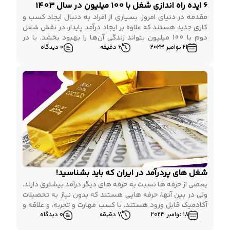
6 ایده راه اندازی شغل با 100 میلیون در سال 1403
مقدمه در دنیای امروز، بسیاری از افراد به دنبال ایجاد کسب و
کاری جدید هستند که علاوه بر ایجاد درآمد پایدار، در نقش شغل
دوم با 100 میلیون بتواند زندگی آن‌ها را بهبود بخشد. با در
21 نوامبر 2023
6 دقیقه
0 دیدگاه
اختیار داشتن چنین سرمایه‌ای و انتخاب ایده‌های مناسب، شما
می‌توانید به کسب و کارهایی پرسود دست یابید و حتی […]
شغل های پردرآمد در ایران که باید بشناسید!
بعضی از حرفه ها نسبت به حرفه های دیگر درآمد بیشتری دارند.
ولی در بین آنها، حرفه هایی هستند که بدون نیاز به تحصیلات
آکادمیک قابل ورود هستند. با کسب مهارت و تجربه، و علاقه و
18 نوامبر 2023
7 دقیقه
0 دیدگاه
پشتکار می توانید وارد این حرفه ها شده و آینده خود را بسازید.
در این مطلب به چند مورد […]