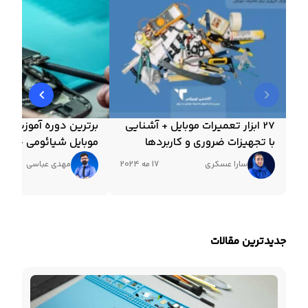
27 ابزار تعمیرات موبایل + آشنایی
برترین دوره آموزش تع
با تجهیزات ضروری و کاربردها
موبایل شیائومی + مدر
سارا عسکری
17 مه 2024
مهدی عباسی
جدیدترین مقالات