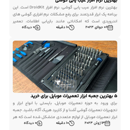
بهترین نرم افزار عیب یابی گوشی
بهترین نرم افزار عیب یابی گوشی، نرم افزار DroidKit است. این
برنامه یک ابزار قدرتمند برای رفع مشکلات نرم افزاری گوشی های
اندرویدی است که امکاناتی مانند بازیابی اطلاعات، تعمیر
06 جولای 2024
10 دقیقه
0 دیدگاه
سیستم عامل، حذف قفل صفحه و رفع ارورهای مختلف را ارائه
می دهد. DroidKit برای کاربرانی که به دنبال یک راه حل جامع و
بدون […]
5 بهترین جعبه ابزار تعمیرات موبایل برای خرید
برای ورود به حوزه تعمیرات موبایل، بایستی با انواع ابزار و
تجهیزات تعمیرات گوشی آشنا و از کاربرد هریک آگاه باشید. جعبه
ابزار تعمیرات موبایل از لوازم متعددی متشکل شده است که هر
13 ژوئن 2024
10 دقیقه
0 دیدگاه
کدام کاربرد منحصر به فردی داشته و در فرآیند تعمیرات موبایل،