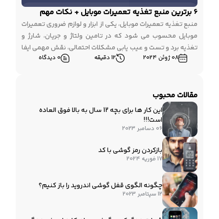
6 برترین منبع تغذیه تعمیرات موبایل + نکات مهم
منبع تغذیه تعمیرات موبایل، یکی از ابزار و لوازم ضروری تعمیرات
موبایل محسوب می شود که در تامین ولتاژ و جریان، شارژ و
تغذیه برد و تست و عیب یابی مشکلات احتمالی، نقش مهمی ایفا
08 ژوئن 2024
12 دقیقه
0 دیدگاه
می کند. برخلاف منبع تغذیه PSU (Power Supply unit) های
کامپیوتر که تنها وظیفه تامین جریان مورد نیاز بخش های […]
مقالات محبوب
این کار ها برای بچه 12 سال به بالا فوق العاده
است!!!
06 دسامبر 2023
بازکردن رمز گوشی با کد
17 فوریه 2024
چگونه الگوی قفل گوشی اندروید را باز کنیم؟
12 سپتامبر 2023