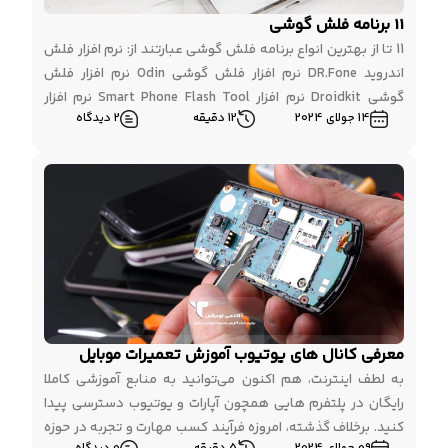
11 برنامه فلش گوشی
11 تا از بهترین انواع برنامه فلش گوشی عبارتند از: نرم افزار فلش
اندروید DR.Fone نرم افزار فلش گوشی Odin نرم افزار فلش
گوشی Droidkit نرم افزار Smart Phone Flash Tool نرم افزار
14 جولای 2024
12 دقیقه
2 دیدگاه
Tenorshare ReiBoot نرم افزار Tenorshare ReiBoot برنامه فلش
گوشی King root برنامه Phoenix Service Software برنامه
Infinity BEST برنامه SP Flash Tool […]
معرفی کانال های یوتیوب آموزش تعمیرات موبایل
به لطف اینترنت، هم اکنون می‌توانید به منابع آموزشی کاملا
رایگان در پلتفرم هایی همچون آپارات و یوتیوب دسترسی پیدا
کنید. برخلاف گذشته، امروزه فرآیند کسب مهارت و تجربه در حوزه