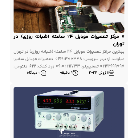
7 مرکز تعمیرات موبایل 24 ساعته (شبانه روزی) در
تهران
بهترین مراکز تعمیرات موبایل 24 ساعته (شبانه روزی) در تهران
عبارتند از: برتر سرویس: 02191300348 تعمیرات موبایل سفیر:
02162999797 تعمیرینو: 09102211733 زود کمک: 1622 دلتوس:
11 ژوئن 2024
9 دقیقه
0 دیدگاه
099129409887 مجموعه تعمیر موبایل: 021-62948 چنانچه
شما هم به حوزه تعمیرات موبایل علاقه مند هستید و قصد
سپری کردن دوره جامع آموزش تعمیرات موبایل از مبتدی تا حرفه
ای را […]