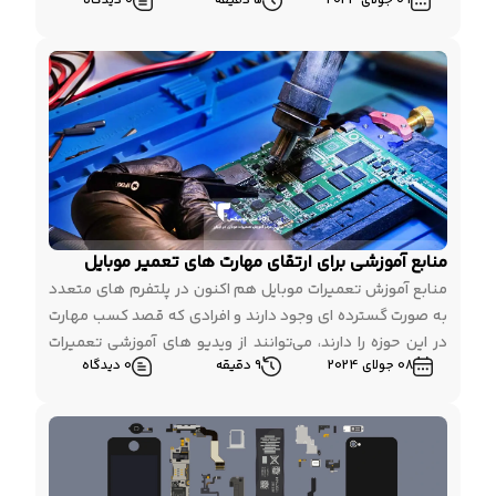
09 جولای 2024
5 دقیقه
0 دیدگاه
های مختلف به لطف وجود اینترنت و منابع آموزشی معتبر، به
امری آسان تر تبدیل شده است. در این مطلب قصد داریم به
معرفی […]
منابع آموزشی برای ارتقای مهارت های تعمیر موبایل
منابع آموزش تعمیرات موبایل هم اکنون در پلتفرم های متعدد
به صورت گسترده ای وجود دارند و افرادی که قصد کسب مهارت
در این حوزه را دارند، می‌توانند از ویدیو های آموزشی تعمیرات
08 جولای 2024
9 دقیقه
0 دیدگاه
موبایل، کتاب های آموزشی و وبلاگ مجموعه‌ های معتبر همچون
آموزشگاه توبیکس بهره مند شوند. البته بایستی به این نکته
توجه داشته […]